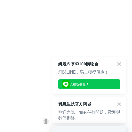
綁定即享🎁100購物金
訂閱LINE，馬上獲得優惠！
現在就去領！
科懋生技官方商城
歡迎光臨！如有任何問題，歡迎與
我們聯絡。