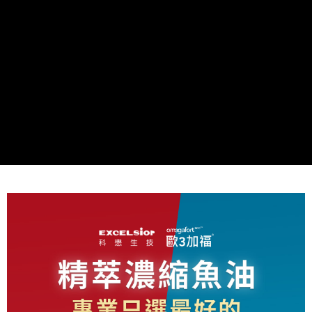
2.基於同意付款使用「大哥付你分期」之契約關係目的，商店將以您的個人
每筆NT$60，滿NT$1,500(含以上)免運費
資料（包含姓名、電話或地址）提供予台灣大哥大進項蒐集、處理及利用，
由本公司與您本人進行分期帳單所需資料之確認、核對及更正。
7-11取貨付款 (滿$4,000以上僅限貨到付款)
3.完整用戶服務條款，請詳閱以下連結：
https://oppay.tw/userRule
每筆NT$60，滿NT$1,500(含以上)免運費
付款後7-11取貨
每筆NT$60，滿NT$1,500(含以上)免運費
付款後宅配
每筆NT$90，滿NT$1,500(含以上)免運費
宅配貨到付款
每筆NT$60