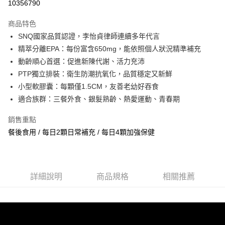
10356790
LINE Pay
商品特色
大哥付你分期
SNQ國家品質認證，李怡貞律師連續多年代言
相關說明
精萃分離EPA：每份富含650mg，能依照個人狀況精準補充
【大哥付你分期使用說明】
動齡順心首選：促進新陳代謝、活力充沛
ATM付款
1.本服務由台灣大哥大提供，台灣大哥大用戶可立即使用無須另外申請。
PTP獨立排裝：衛生防潮抗氧化，品質穩定又新鮮
2.付款方式選擇「大哥付你分期」，訂單成立後會自動跳轉到大哥付的交易
貨到付款
流程，驗證手機門號後，選擇欲分期的期數、繳款截止日，確認付款後即完
小型軟膠囊：每顆僅1.5CM，友善老幼好吞食
成交易。
適合族群：三餐外食、銀髮熟齡、熱愛運動、青春期
3.實際核准額度、可分期數及費用金額請依後續交易確認頁面所載為準。
運送方式
4.訂單成立30分鐘內，如未前往確認交易或遇審核未通過，訂單將自動取
銷售重點
消。如遇「轉專審核」未通過狀況，表示未達大哥付你分期系統評分，恕無
全家取貨付款 (滿$4,000以上僅限貨到付款)
法說明評估內容。
餐後食用 / 每日2顆日常補充 / 每日4顆加強保健
每筆NT$60，滿NT$1,500(含以上)免運費
【繳款方式說明】
1.分期款項不併入電信帳單，「大哥付你分期」於每月結算日後寄送繳費提
付款後全家取貨
醒簡訊。
2.透過簡訊連結打開帳單後，可選擇「超商條碼／台灣大直營門市／銀行轉
每筆NT$60，滿NT$1,500(含以上)免運費
帳／街口支付／iPASS MONEY」等通路繳費。
詳細說明
商品規格
相關推薦
萊爾富取貨付款 (滿$20,000以上僅限貨到付款)
【注意事項】
每筆NT$60，滿NT$1,500(含以上)免運費
1.本服務係由「台灣大哥大股份有限公司」（以下簡稱本公司）所提供，讓
用戶於交易時，得透過本服務購買商品或服務，並由商店將買賣／分期付款
買賣價金債權讓與本公司後，依約使用本公司帳單繳交帳款。
付款後萊爾富取貨