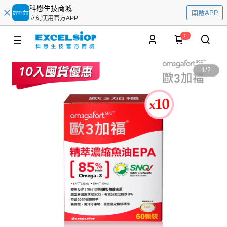
科懋生技商城
開啟APP
立刻使用官方APP
0
1
/
2