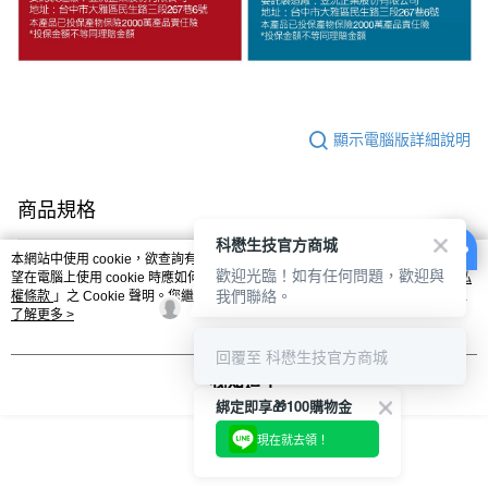
顯示電腦版詳細說明
商品規格
科懋生技官方商城
容量
60顆
本網站中使用 cookie，欲查詢有關本網站使用 cookie 方式之詳情，及若您不希
歡迎光臨！如有任何問題，歡迎與
望在電腦上使用 cookie 時應如何變更電腦的 cookie 設定，請參閱本網站「
隱私
我們聯絡。
權條款
」之 Cookie 聲明。您繼續使用本網站即表示您同意本公司得按本網站使
客服
用條款之 Cookie 聲明使用 cookie。
了解更多 >
回覆至 科懋生技官方商城
我知道了
綁定即享🎁100購物金
商品相關分類 (3)
查看全部
現在就去領！
脂妙芯 歐3加福｜魚油界一級專家
歐3加福｜EPA魚油
📲 APP限定｜紅利點數2倍回饋