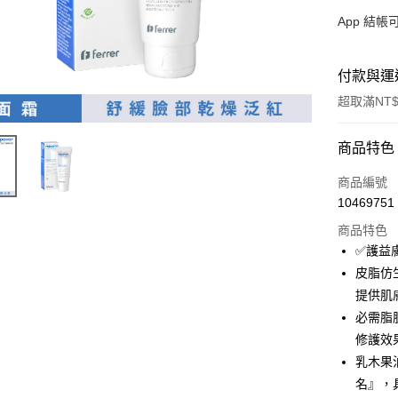
App 結
付款與運
超取滿NT$
付款方式
商品特色
信用卡一
商品編號
10469751
超商取貨
商品特色
LINE Pay
✅護益膚
皮脂仿
大哥付你
提供肌
相關說明
【大哥付
必需脂
ATM付款
1.本服務
修護效
2.付款方
乳木果
貨到付款
流程，驗
完成交易
名』，
3.實際核