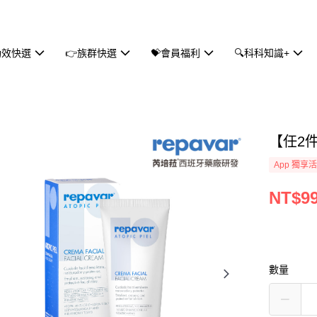
功效快選
👉族群快選
💝會員福利
🔍科科知識+
【任2件
App 獨享
NT$9
數量