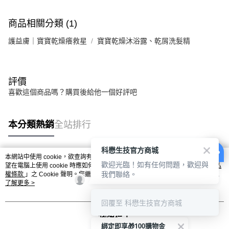
商品相關分類 (1)
護益膚｜寶寶乾燥癢救星
寶寶乾燥沐浴露、乾屑洗髮精
評價
喜歡這個商品嗎？購買後給他一個好評吧
本分類熱銷
全站排行
科懋生技官方商城
本網站中使用 cookie，欲查詢有關本網站使用 cookie 方式之詳情，及若您不希
歡迎光臨！如有任何問題，歡迎與
熱門標籤
望在電腦上使用 cookie 時應如何變更電腦的 cookie 設定，請參閱本網站「
隱私
我們聯絡。
權條款
」之 Cookie 聲明。您繼續使用本網站即表示您同意本公司得按本網站使
用條款之 Cookie 聲明使用 cookie。
了解更多 >
回覆至 科懋生技官方商城
我知道了
綁定即享🎁100購物金