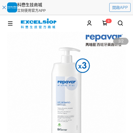
科懋生技商城
開啟APP
立刻使用官方APP
0
1
/
2