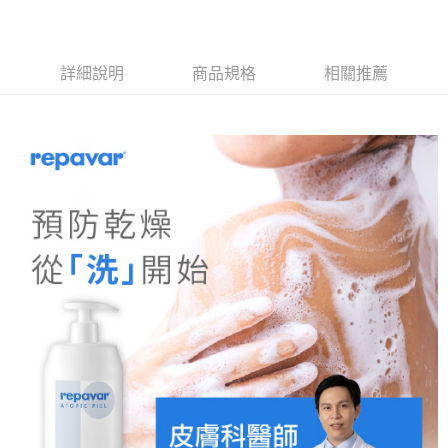
2.基於同意付款使用「大哥付你分期」之契約關係目的，商店將以您的個人
每筆NT$60，滿NT$1,500(含以上)免運費
資料（包含姓名、電話或地址）提供予台灣大哥大進項蒐集、處理及利用，
由本公司與您本人進行分期帳單所需資料之確認、核對及更正。
7-11取貨付款 (滿$4,000以上僅限貨到付款)
3.完整用戶服務條款，請詳閱以下連結：
https://oppay.tw/userRule
詳細說明
商品規格
相關推薦
每筆NT$60，滿NT$1,500(含以上)免運費
付款後7-11取貨
每筆NT$60，滿NT$1,500(含以上)免運費
付款後宅配
每筆NT$90，滿NT$1,500(含以上)免運費
宅配貨到付款
每筆NT$60