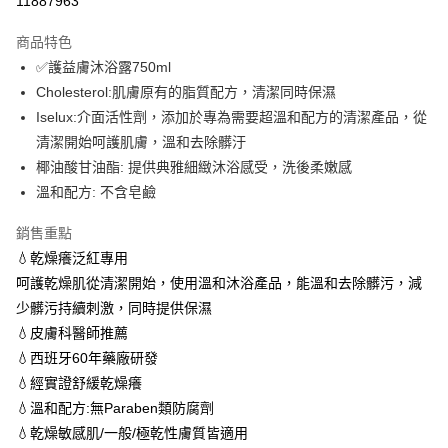
11887963
LINE Pay
商品特色
大哥付你分期
✅護益膚沐浴露750ml
相關說明
Cholesterol:肌膚原有的脂質配方，清潔同時保濕
【大哥付你分期使用說明】
Iselux:介面活性劑，添加於專為需要超溫和配方的清潔產品，從
ATM付款
1.本服務由台灣大哥大提供，台灣大哥大用戶可立即使用無須另外申請。
清潔開始呵護肌膚，溫和去除髒汙
2.付款方式選擇「大哥付你分期」，訂單成立後會自動跳轉到大哥付的交易
貨到付款
流程，驗證手機門號後，選擇欲分期的期數、繳款截止日，確認付款後即完
椰油酸甘油酯: 提供典雅細緻沐浴感受，洗後柔嫩感
成交易。
溫和配方: 不含皂鹼
3.實際核准額度、可分期數及費用金額請依後續交易確認頁面所載為準。
運送方式
4.訂單成立30分鐘內，如未前往確認交易或遇審核未通過，訂單將自動取
銷售重點
消。如遇「轉專審核」未通過狀況，表示未達大哥付你分期系統評分，恕無
全家取貨付款 (滿$4,000以上僅限貨到付款)
法說明評估內容。
💧乾燥癢泛紅專用
每筆NT$60，滿NT$1,500(含以上)免運費
【繳款方式說明】
呵護乾燥肌從清潔開始，使用溫和沐浴產品，能溫和去除髒污，減
1.分期款項不併入電信帳單，「大哥付你分期」於每月結算日後寄送繳費提
付款後全家取貨
少髒污持續刺激，同時提供保濕
醒簡訊。
2.透過簡訊連結打開帳單後，可選擇「超商條碼／台灣大直營門市／銀行轉
💧皮膚科醫師推薦
每筆NT$60，滿NT$1,500(含以上)免運費
帳／街口支付／iPASS MONEY」等通路繳費。
💧西班牙60年藥廠研發
萊爾富取貨付款 (滿$20,000以上僅限貨到付款)
【注意事項】
💧經實證舒緩乾燥癢
每筆NT$60，滿NT$1,500(含以上)免運費
1.本服務係由「台灣大哥大股份有限公司」（以下簡稱本公司）所提供，讓
💧溫和配方:無Paraben類防腐劑
用戶於交易時，得透過本服務購買商品或服務，並由商店將買賣／分期付款
💧乾燥敏感肌/一般/極乾性膚質皆適用
買賣價金債權讓與本公司後，依約使用本公司帳單繳交帳款。
付款後萊爾富取貨