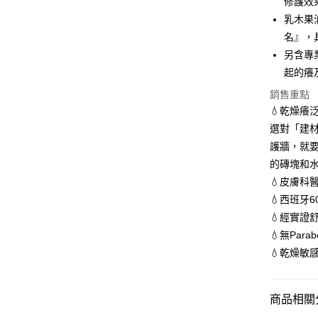
修護效
3.實際核
乳木果
4.訂單成
運送方式
名』，
消。如遇
無法說明
另含專
全家取貨付款
【繳款方
起的癢
每筆NT$6
1.分期款
醒簡訊。
銷售重點
2.透過簡
付款後全
💧乾燥癢
帳／街口支
每筆NT$6
選對「建
【注意事
護牆，就
萊爾富取貨付
1.本服務
的磚塊和
用戶於交
每筆NT$6
款買賣價
💧皮膚科
2.基於同
付款後萊
💧西班牙
資料（包
每筆NT$6
用，由本
💧經實證
3.完整用
💧無Par
7-11取貨
💧乾燥敏
每筆NT$6
付款後7-1
商品相關分
每筆NT$6