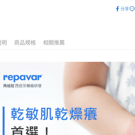
護益膚｜
付款後宅
分享
每筆NT$9
宅配貨到
每筆NT$6
說明
商品規格
相關推薦