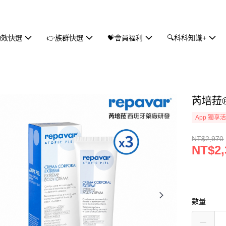
功效快選
👉族群快選
💝會員福利
🔍科科知識+
芮培菈®
App 獨享
NT$2,970
NT$2,
數量