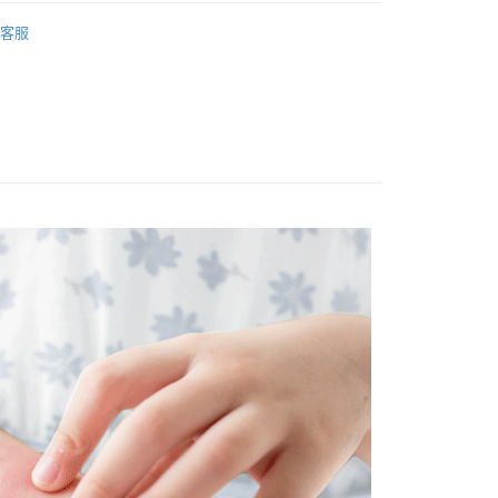
寶寶乾燥癢救星
寶寶乾燥身體乳
配
客服
0，滿NT$1,500(含以上)免運費
付款
0