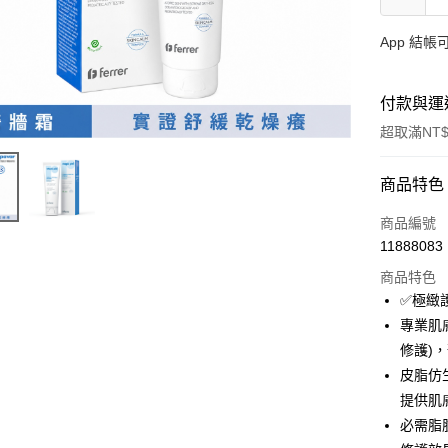
App 結
付款與運
超取滿NT$
付款方式
商品特色
信用卡一
商品編號
11888083
超商取貨
商品特色
LINE Pay
✅極緻護
專業肌
大哥付你
修護)
相關說明
【大哥付
皮脂仿
ATM付款
1.本服務
提供肌
2.付款方
必需脂
貨到付款
流程，驗
完成交易