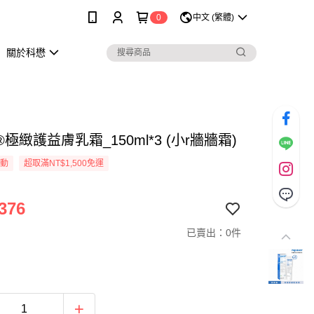
0
中文 (繁體)
關於科懋
極緻護益膚乳霜_150ml*3 (小r牆牆霜)
活動
超取滿NT$1,500免運
376
已賣出：0件