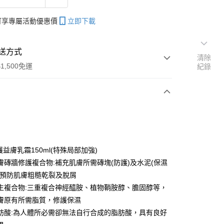
帳可享專屬活動優惠價
立即下載
送方式
清除
1,500免運
紀錄
次付款
付款
益膚乳霜150ml(特殊局部加強)
膚磚牆修護複合物:補充肌膚所需磚塊(防護)及水泥(保濕
分期
，預防肌膚粗糙乾裂及脫屑
你分期使用說明】
生複合物:三重複合神經醯胺、植物鞘胺醇、膽固醇等，
由台灣大哥大提供，台灣大哥大用戶可立即使用無須另外申請。
膚原有所需脂質，修護保濕
式選擇「大哥付你分期」，訂單成立後會自動跳轉到大哥付的交易
肪酸:為人體所必需卻無法自行合成的脂肪酸，具有良好
證手機門號後，選擇欲分期的期數、繳款截止日，確認付款後即
。