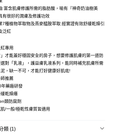
果
准額度、可分期數及費用金額請依後續交易確認頁面所載為準。
油:富含肌膚修護所需的脂肪酸，喻有『神奇奶油樹美
立30分鐘內，如未前往確認交易或遇審核未通過，訂單將自動取
具有很好的潤膚及修護功效
「轉專審核」未通過狀況，表示未達大哥付你分期系統評分，恕
評估內容。
業7種植物萃取物及燕麥醯胺萃取:經實證有效舒緩乾燥引
 (滿$4,000以上僅限貨到付款)
式說明】
及泛紅
0，滿NT$1,500(含以上)免運費
項不併入電信帳單，「大哥付你分期」於每月結算日後寄送繳費提
訊連結打開帳單後，可選擇「超商條碼／台灣大直營門市／銀行轉
家取貨
泛紅專用
付／iPASS MONEY」等通路繳費。
0，滿NT$1,500(含以上)免運費
材」才能蓋好穩固安全的房子，想要修護肌膚的第一道防
項】
要選對「乳液」，護益膚乳液系列，能同時補充肌膚所需
款 (滿$20,000以上僅限貨到付款)
係由「台灣大哥大股份有限公司」（以下簡稱本公司）所提供，讓
水泥，缺一不可，才能打好健康好肌底!
易時，得透過本服務購買商品或服務，並由商店將買賣／分期付
0，滿NT$1,500(含以上)免運費
金債權讓與本公司後，依約使用本公司帳單繳交帳款。
醫師推薦
意付款使用「大哥付你分期」之契約關係目的，商店將以您的個人
爾富取貨
60年藥廠研發
含姓名、電話或地址）提供予台灣大哥大進項蒐集、處理及利
0，滿NT$1,500(含以上)免運費
公司與您本人進行分期帳單所需資料之確認、核對及更正。
舒緩乾燥癢
戶服務條款，請詳閱以下連結：
https://oppay.tw/userRule
aben類防腐劑
付款 (滿$4,000以上僅限貨到付款)
感肌/一般/極乾性膚質皆適用
0，滿NT$1,500(含以上)免運費
1取貨
類 (1)
0，滿NT$1,500(含以上)免運費