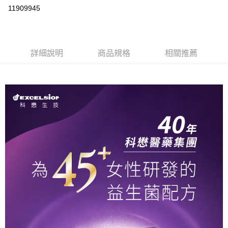
超商取貨付款
11909945
LINE Pay
大哥付你分期
相關說明
詳細說明
商品規格
相關推薦
【大哥付你分期使用說明】
ATM付款
1.本服務由台灣大哥大提供，台灣大哥大用戶可立即使用無須另外申請。
2.付款方式選擇「大哥付你分期」，訂單成立後會自動跳轉到大哥付的交易
貨到付款
流程，驗證手機門號後，選擇欲分期的期數、繳款截止日，確認付款後即完
成交易。
3.實際核准額度、可分期數及費用金額請依後續交易確認頁面所載為準。
運送方式
4.訂單成立30分鐘內，如未前往確認交易或遇審核未通過，訂單將自動取
消。如遇「轉專審核」未通過狀況，表示未達大哥付你分期系統評分，恕無
全家取貨付款 (滿$4,000以上僅限貨到付款)
法說明評估內容。
每筆NT$60，滿NT$1,500(含以上)免運費
【繳款方式說明】
1.分期款項不併入電信帳單，「大哥付你分期」於每月結算日後寄送繳費提
付款後全家取貨
醒簡訊。
2.透過簡訊連結打開帳單後，可選擇「超商條碼／台灣大直營門市／銀行轉
每筆NT$60，滿NT$1,500(含以上)免運費
帳／街口支付／iPASS MONEY」等通路繳費。
萊爾富取貨付款 (滿$20,000以上僅限貨到付款)
【注意事項】
每筆NT$60，滿NT$1,500(含以上)免運費
1.本服務係由「台灣大哥大股份有限公司」（以下簡稱本公司）所提供，讓
用戶於交易時，得透過本服務購買商品或服務，並由商店將買賣／分期付款