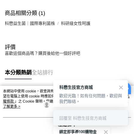
商品相關分類 (1)
科懋益生菌｜國際專利菌株
科研級女性呵護
評價
喜歡這個商品嗎？購買後給他一個好評吧
本分類熱銷
全站排行
科懋生技官方商城
本網站中使用 cookie，欲查詢有關本網站使用 cookie 方式之詳情，及若您不希
歡迎光臨！如有任何問題，歡迎與
熱門標籤
望在電腦上使用 cookie 時應如何變更電腦的 cookie 設定，請參閱本網站「
隱私
我們聯絡。
權條款
」之 Cookie 聲明。您繼續使用本網站即表示您同意本公司得按本網站使
用條款之 Cookie 聲明使用 cookie。
了解更多 >
回覆至 科懋生技官方商城
我知道了
綁定即享🎁100購物金