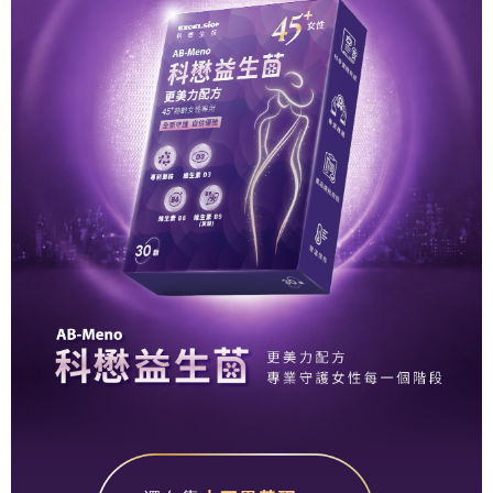
買賣價金債權讓與本公司後，依約使用本公司帳單繳交帳款。
付款後萊爾富取貨
2.基於同意付款使用「大哥付你分期」之契約關係目的，商店將以您的個人
每筆NT$60，滿NT$1,500(含以上)免運費
資料（包含姓名、電話或地址）提供予台灣大哥大進項蒐集、處理及利用，
由本公司與您本人進行分期帳單所需資料之確認、核對及更正。
7-11取貨付款 (滿$4,000以上僅限貨到付款)
3.完整用戶服務條款，請詳閱以下連結：
https://oppay.tw/userRule
每筆NT$60，滿NT$1,500(含以上)免運費
付款後7-11取貨
每筆NT$60，滿NT$1,500(含以上)免運費
付款後宅配
每筆NT$90，滿NT$1,500(含以上)免運費
宅配貨到付款
每筆NT$60