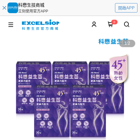
科懋生技商城
開啟APP
立刻使用官方APP
0
1
/
2