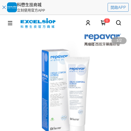
科懋生技商城
開啟APP
立刻使用官方APP
0
1
/
2