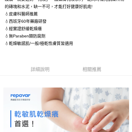
2.基於同意付款使用「大哥付你分期」之契約關係目的，商店將以您的個人
的磚塊和水泥，缺一不可，才能打好健康好肌底!
每筆NT$60，滿NT$1,500(含以上)免運費
資料（包含姓名、電話或地址）提供予台灣大哥大進項蒐集、處理及利用，
💧皮膚科醫師推薦
由本公司與您本人進行分期帳單所需資料之確認、核對及更正。
7-11取貨付款 (滿$4,000以上僅限貨到付款)
3.完整用戶服務條款，請詳閱以下連結：
https://oppay.tw/userRule
💧西班牙60年藥廠研發
每筆NT$60，滿NT$1,500(含以上)免運費
💧經實證舒緩乾燥癢
💧無Paraben類防腐劑
付款後7-11取貨
💧乾燥敏感肌/一般/極乾性膚質皆適用
每筆NT$60，滿NT$1,500(含以上)免運費
付款後宅配
每筆NT$90，滿NT$1,500(含以上)免運費
詳細說明
相關推薦
宅配貨到付款
每筆NT$60