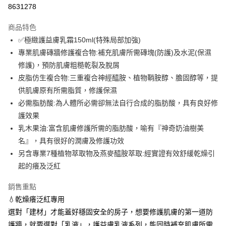
超商取貨付款
8631278
LINE Pay
商品特色
大哥付你分期
✅極緻護益膚乳霜150ml(特殊局部加強)
相關說明
專業肌膚磚牆修護複合物:補充肌膚所需磚塊(防護)及水泥(保濕
【大哥付你分期使用說明】
修護)，預防肌膚粗糙乾裂及脫屑
ATM付款
1.本服務由台灣大哥大提供，台灣大哥大用戶可立即使用無須另外申請。
皮脂仿生複合物:三重複合神經醯胺、植物鞘胺醇、膽固醇等，提
2.付款方式選擇「大哥付你分期」，訂單成立後會自動跳轉到大哥付的交易
貨到付款
流程，驗證手機門號後，選擇欲分期的期數、繳款截止日，確認付款後即完
供肌膚原有所需脂質，修護保濕
成交易。
必需脂肪酸:為人體所必需卻無法自行合成的脂肪酸，具有良好修
3.實際核准額度、可分期數及費用金額請依後續交易確認頁面所載為準。
運送方式
護效果
4.訂單成立30分鐘內，如未前往確認交易或遇審核未通過，訂單將自動取
消。如遇「轉專審核」未通過狀況，表示未達大哥付你分期系統評分，恕無
乳木果油:富含肌膚修護所需的脂肪酸，喻有『神奇奶油樹美
全家取貨付款 (滿$4,000以上僅限貨到付款)
法說明評估內容。
名』，具有很好的潤膚及修護功效
每筆NT$60，滿NT$1,500(含以上)免運費
【繳款方式說明】
1.分期款項不併入電信帳單，「大哥付你分期」於每月結算日後寄送繳費提
另含專業7種植物萃取物及燕麥醯胺萃取:經實證有效舒緩乾燥引
付款後全家取貨
醒簡訊。
起的癢及泛紅
2.透過簡訊連結打開帳單後，可選擇「超商條碼／台灣大直營門市／銀行轉
每筆NT$60，滿NT$1,500(含以上)免運費
帳／街口支付／iPASS MONEY」等通路繳費。
銷售重點
萊爾富取貨付款 (滿$20,000以上僅限貨到付款)
【注意事項】
💧乾燥癢泛紅專用
每筆NT$60，滿NT$1,500(含以上)免運費
1.本服務係由「台灣大哥大股份有限公司」（以下簡稱本公司）所提供，讓
選對「建材」才能蓋好穩固安全的房子，想要修護肌膚的第一道防
用戶於交易時，得透過本服務購買商品或服務，並由商店將買賣／分期付款
護牆，就要選對「乳液」，護益膚乳液系列，能同時補充肌膚所需
買賣價金債權讓與本公司後，依約使用本公司帳單繳交帳款。
付款後萊爾富取貨