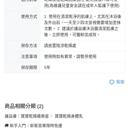
用(為維護兒童安全請在成年人監護下使用)
使用方式
1. 使用在清潔乾淨的肌膚上，尤其在沐浴後
及外出前，一天至少四次並視需要增加塗抹
次數。 2. 建議於護益膚沐浴露清潔肌膚之
後，立即使用，可獲較佳成效。
保存方法
請放置陰涼乾燥處
注意事項
使用時如有異常，請暫停使用
保存期限
5年
客服
商品相關分類 (2)
護益膚｜寶寶乾燥癢救星
寶寶乾燥身體乳
🚚 新手入門｜新客首單限時免運