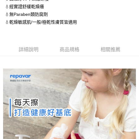
每筆NT$60，滿NT$1,500(含以上)免運費
資料（包含姓名、電話或地址）提供予台灣大哥大進項蒐集、處理及利用，
💧經實證舒緩乾燥癢
由本公司與您本人進行分期帳單所需資料之確認、核對及更正。
7-11取貨付款 (滿$4,000以上僅限貨到付款)
3.完整用戶服務條款，請詳閱以下連結：
https://oppay.tw/userRule
💧無Paraben類防腐劑
每筆NT$60，滿NT$1,500(含以上)免運費
💧乾燥敏感肌/一般/極乾性膚質皆適用
付款後7-11取貨
每筆NT$60，滿NT$1,500(含以上)免運費
詳細說明
商品規格
相關推薦
付款後宅配
每筆NT$90，滿NT$1,500(含以上)免運費
宅配貨到付款
每筆NT$60