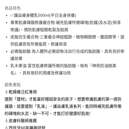
LINE Pay
商品特色
大哥付你分期
✅護益膚身體乳500ml(平日全身保養)
相關說明
專業肌膚磚牆修護複合物:補充肌膚所需磚塊(防護)及水泥(保濕
【大哥付你分期使用說明】
修護)，預防肌膚粗糙乾裂及脫屑
ATM付款
1.本服務由台灣大哥大提供，台灣大哥大用戶可立即使用無須另外申請。
皮脂仿生複合物:三重複合神經醯胺、植物鞘胺醇、膽固醇等，提
2.付款方式選擇「大哥付你分期」，訂單成立後會自動跳轉到大哥付的交易
貨到付款
流程，驗證手機門號後，選擇欲分期的期數、繳款截止日，確認付款後即完
供肌膚原有所需脂質，修護保濕
成交易。
必需脂肪酸:為人體所必需卻無法自行合成的脂肪酸，具有良好修
3.實際核准額度、可分期數及費用金額請依後續交易確認頁面所載為準。
運送方式
護效果
4.訂單成立30分鐘內，如未前往確認交易或遇審核未通過，訂單將自動取
消。如遇「轉專審核」未通過狀況，表示未達大哥付你分期系統評分，恕無
乳木果油:富含肌膚修護所需的脂肪酸，喻有『神奇奶油樹美
全家取貨付款 (滿$4,000以上僅限貨到付款)
法說明評估內容。
名』，具有很好的潤膚及修護功效
每筆NT$60，滿NT$1,500(含以上)免運費
【繳款方式說明】
1.分期款項不併入電信帳單，「大哥付你分期」於每月結算日後寄送繳費提
付款後全家取貨
銷售重點
醒簡訊。
2.透過簡訊連結打開帳單後，可選擇「超商條碼／台灣大直營門市／銀行轉
💧乾燥癢泛紅專用
每筆NT$60，滿NT$1,500(含以上)免運費
帳／街口支付／iPASS MONEY」等通路繳費。
選對「建材」才能蓋好穩固安全的房子，想要修護肌膚的第一道防
萊爾富取貨付款 (滿$20,000以上僅限貨到付款)
【注意事項】
護牆，就要選對「乳液」，護益膚乳液系列，能同時補充肌膚所需
每筆NT$60，滿NT$1,500(含以上)免運費
1.本服務係由「台灣大哥大股份有限公司」（以下簡稱本公司）所提供，讓
的磚塊和水泥，缺一不可，才能打好健康好肌底!
用戶於交易時，得透過本服務購買商品或服務，並由商店將買賣／分期付款
💧皮膚科醫師推薦
買賣價金債權讓與本公司後，依約使用本公司帳單繳交帳款。
付款後萊爾富取貨
2.基於同意付款使用「大哥付你分期」之契約關係目的，商店將以您的個人
💧西班牙60年藥廠研發