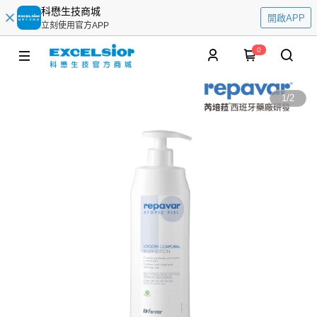
科懋生技商城
開啟APP
立刻使用官方APP
0
1
/
2