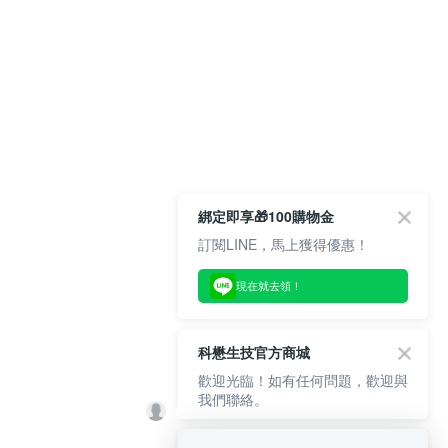
綁定即享🎁100購物金
訂閱LINE，馬上獲得優惠！
現在就去領！
科懋生技官方商城
歡迎光臨！如有任何問題，歡迎與
我們聯絡。