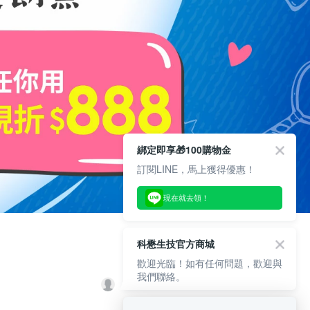
綁定即享🎁100購物金
訂閱LINE，馬上獲得優惠！
現在就去領！
科懋生技官方商城
歡迎光臨！如有任何問題，歡迎與
我們聯絡。