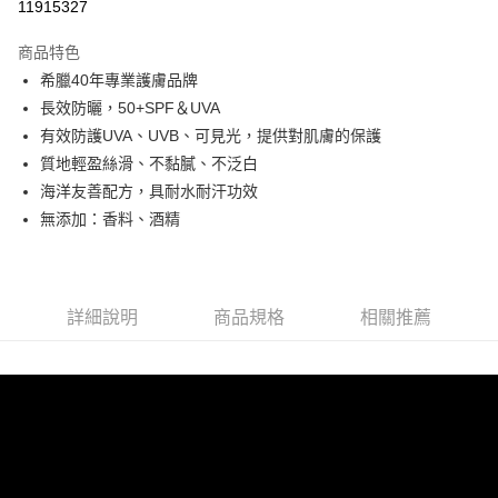
11915327
LINE Pay
商品特色
大哥付你分期
希臘40年專業護膚品牌
相關說明
長效防曬，50+SPF＆UVA
【大哥付你分期使用說明】
有效防護UVA、UVB、可見光，提供對肌膚的保護
ATM付款
1.本服務由台灣大哥大提供，台灣大哥大用戶可立即使用無須另外申請。
質地輕盈絲滑、不黏膩、不泛白
2.付款方式選擇「大哥付你分期」，訂單成立後會自動跳轉到大哥付的交易
貨到付款
流程，驗證手機門號後，選擇欲分期的期數、繳款截止日，確認付款後即完
海洋友善配方，具耐水耐汗功效
成交易。
無添加：香料、酒精
3.實際核准額度、可分期數及費用金額請依後續交易確認頁面所載為準。
運送方式
4.訂單成立30分鐘內，如未前往確認交易或遇審核未通過，訂單將自動取
消。如遇「轉專審核」未通過狀況，表示未達大哥付你分期系統評分，恕無
全家取貨付款 (滿$4,000以上僅限貨到付款)
法說明評估內容。
每筆NT$60，滿NT$1,500(含以上)免運費
【繳款方式說明】
詳細說明
商品規格
相關推薦
1.分期款項不併入電信帳單，「大哥付你分期」於每月結算日後寄送繳費提
付款後全家取貨
醒簡訊。
2.透過簡訊連結打開帳單後，可選擇「超商條碼／台灣大直營門市／銀行轉
每筆NT$60，滿NT$1,500(含以上)免運費
帳／街口支付／iPASS MONEY」等通路繳費。
萊爾富取貨付款 (滿$20,000以上僅限貨到付款)
【注意事項】
每筆NT$60，滿NT$1,500(含以上)免運費
1.本服務係由「台灣大哥大股份有限公司」（以下簡稱本公司）所提供，讓
用戶於交易時，得透過本服務購買商品或服務，並由商店將買賣／分期付款
買賣價金債權讓與本公司後，依約使用本公司帳單繳交帳款。
付款後萊爾富取貨