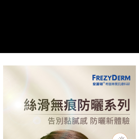
2.基於同意付款使用「大哥付你分期」之契約關係目的，商店將以您的個人
每筆NT$60，滿NT$1,500(含以上)免運費
資料（包含姓名、電話或地址）提供予台灣大哥大進項蒐集、處理及利用，
由本公司與您本人進行分期帳單所需資料之確認、核對及更正。
7-11取貨付款 (滿$4,000以上僅限貨到付款)
3.完整用戶服務條款，請詳閱以下連結：
https://oppay.tw/userRule
每筆NT$60，滿NT$1,500(含以上)免運費
付款後7-11取貨
每筆NT$60，滿NT$1,500(含以上)免運費
付款後宅配
每筆NT$90，滿NT$1,500(含以上)免運費
宅配貨到付款
每筆NT$60