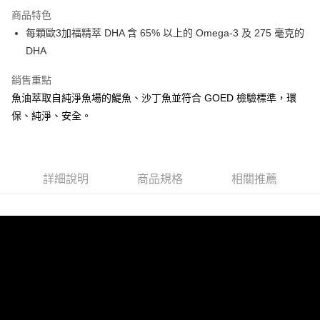
LINE Pay
商品特色
大哥付你分期
每顆歐3加福精萃 DHA 含 65% 以上的 Omega-3 及 275 毫克的
相關說明
DHA
【大哥付你分期使用說明】
ATM付款
1.本服務由台灣大哥大提供，台灣大哥大用戶可立即使用無須另外申請。
銷售重點
2.付款方式選擇「大哥付你分期」，訂單成立後會自動跳轉到大哥付的交易
魚油萃取自純淨魚場的鯷魚、沙丁魚並符合 GOED 檢驗標準，環
貨到付款
流程，驗證手機門號後，選擇欲分期的期數、繳款截止日，確認付款後即完
成交易。
保、純淨、安全。
3.實際核准額度、可分期數及費用金額請依後續交易確認頁面所載為準。
運送方式
4.訂單成立30分鐘內，如未前往確認交易或遇審核未通過，訂單將自動取
消。如遇「轉專審核」未通過狀況，表示未達大哥付你分期系統評分，恕無
全家取貨付款 (滿$4,000以上僅限貨到付款)
法說明評估內容。
每筆NT$60，滿NT$1,500(含以上)免運費
詳細說明
商品規格
相關推薦
【繳款方式說明】
1.分期款項不併入電信帳單，「大哥付你分期」於每月結算日後寄送繳費提
付款後全家取貨
醒簡訊。
2.透過簡訊連結打開帳單後，可選擇「超商條碼／台灣大直營門市／銀行轉
每筆NT$60，滿NT$1,500(含以上)免運費
帳／街口支付／iPASS MONEY」等通路繳費。
萊爾富取貨付款 (滿$20,000以上僅限貨到付款)
【注意事項】
每筆NT$60，滿NT$1,500(含以上)免運費
1.本服務係由「台灣大哥大股份有限公司」（以下簡稱本公司）所提供，讓
用戶於交易時，得透過本服務購買商品或服務，並由商店將買賣／分期付款
買賣價金債權讓與本公司後，依約使用本公司帳單繳交帳款。
付款後萊爾富取貨
2.基於同意付款使用「大哥付你分期」之契約關係目的，商店將以您的個人
每筆NT$60，滿NT$1,500(含以上)免運費