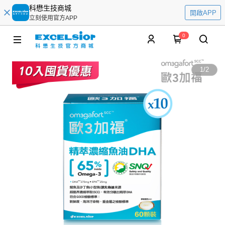
科懋生技商城
開啟APP
立刻使用官方APP
0
1
/
2