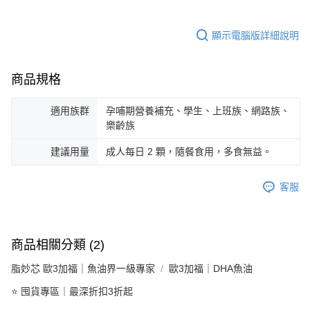
顯示電腦版詳細說明
商品規格
適用族群
孕哺期營養補充、學生、上班族、網路族、
樂齡族
建議用量
成人每日 2 顆，隨餐食用，多食無益。
客服
商品相關分類 (2)
脂妙芯 歐3加福｜魚油界一級專家
歐3加福｜DHA魚油
⭐ 囤貨專區｜最深折扣3折起