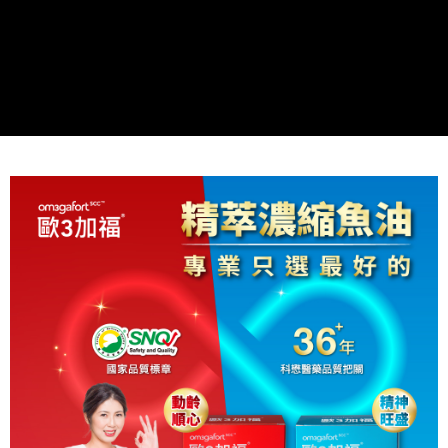
資料（包含姓名、電話或地址）提供予台灣大哥大進項蒐集、處理及利用，
由本公司與您本人進行分期帳單所需資料之確認、核對及更正。
7-11取貨付款 (滿$4,000以上僅限貨到付款)
3.完整用戶服務條款，請詳閱以下連結：
https://oppay.tw/userRule
每筆NT$60，滿NT$1,500(含以上)免運費
付款後7-11取貨
每筆NT$60，滿NT$1,500(含以上)免運費
付款後宅配
每筆NT$90，滿NT$1,500(含以上)免運費
宅配貨到付款
每筆NT$60